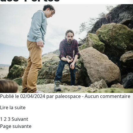
Publié le 02/04/2024 par paleospace - Aucun commentaire
Lire la suite
Pagination
1
2
3
Suivant
Page suivante