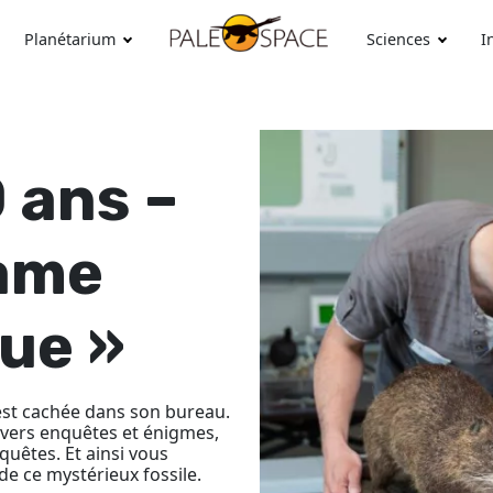
Planétarium
Sciences
I
0 ans –
game
ue »
est cachée dans son bureau.
avers enquêtes et énigmes,
nquêtes. Et ainsi vous
de ce mystérieux fossile.