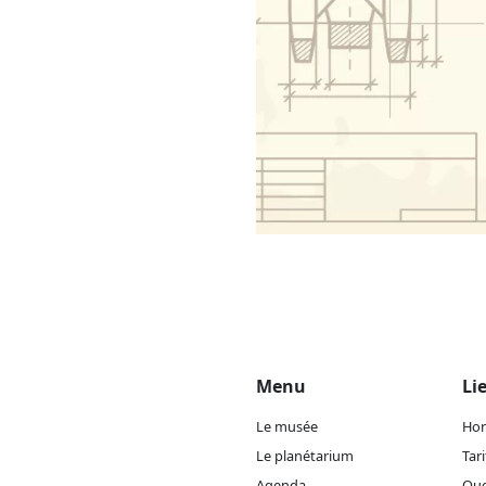
Menu
Li
Le musée
Hor
Le planétarium
Tari
Agenda
Que