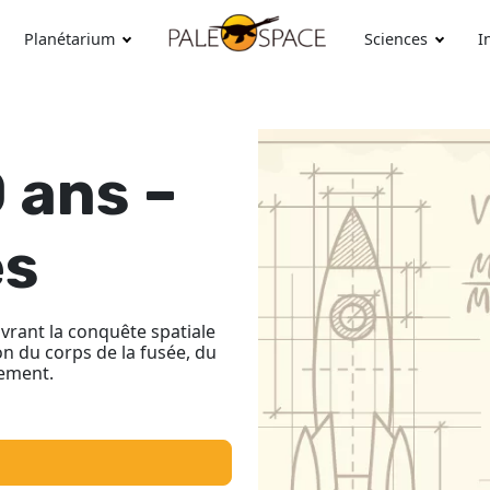
Planétarium
Sciences
I
0 ans –
es
vrant la conquête spatiale
on du corps de la fusée, du
cement.