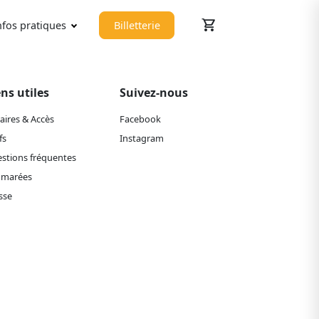
shopping_cart
nfos pratiques
Billetterie
ens utiles
Suivez-nous
aires & Accès
Facebook
fs
Instagram
stions fréquentes
 marées
sse