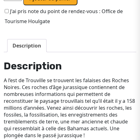
de
Visite
J'ai pris note du point de rendez-vous : Office de
guidée
Tourisme Houlgate
Côtes
Jurassiques
aux
Description
Roches
Noires
(Trouville)
Description
A l’est de Trouville se trouvent les falaises des Roches
Noires. Ces roches d’âge jurassique contiennent de
nombreuses informations qui permettent de
reconstituer le paysage trouvillais tel qu’il était il y a 158
millions d’années. Venez ainsi découvrir les roches, les
fossiles, la fossilisation, les enregistrements des
tremblements de terre, une mer ancienne et chaude
qui ressemblait à celle des Bahamas actuels. Une
plongée dans le passé jurassique !