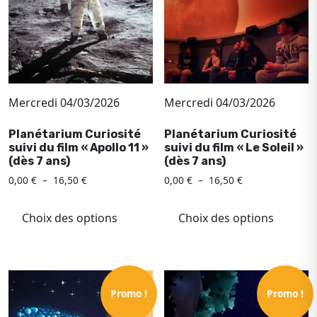
être
chois
choisies
sur
sur
la
la
page
page
du
du
produ
Mercredi 04/03/2026
Mercredi 04/03/2026
produit
Planétarium Curiosité
Planétarium Curiosité
suivi du film « Apollo 11 »
suivi du film « Le Soleil »
(dès 7 ans)
(dès 7 ans)
Plage
Plage
0,00
€
–
16,50
€
0,00
€
–
16,50
€
de
de
Ce
Ce
prix :
prix :
produit
produ
Choix des options
Choix des options
0,00 €
0,00 €
a
a
à
à
plusieurs
plusi
16,50 €
16,50 €
variations.
variat
Les
Les
Promo !
Promo !
options
optio