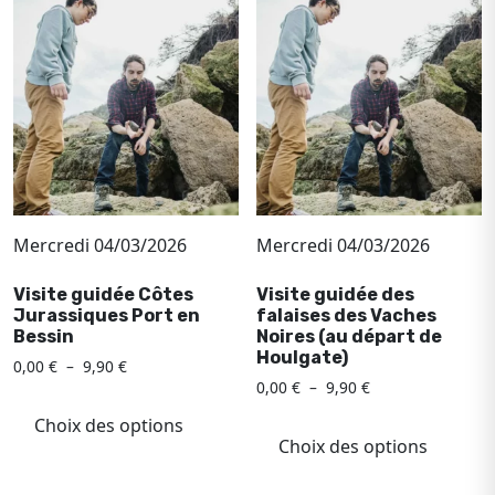
Les
Les
options
optio
peuvent
peuv
être
être
choisies
chois
sur
sur
la
la
page
page
du
du
Mercredi 04/03/2026
Mercredi 04/03/2026
produit
produ
Visite guidée Côtes
Visite guidée des
Jurassiques Port en
falaises des Vaches
Bessin
Noires (au départ de
Houlgate)
Plage
0,00
€
–
9,90
€
Plage
de
0,00
€
–
9,90
€
Ce
de
prix :
Ce
produit
Choix des options
prix :
0,00 €
produ
Choix des options
a
0,00 €
à
a
à
plusieurs
9,90 €