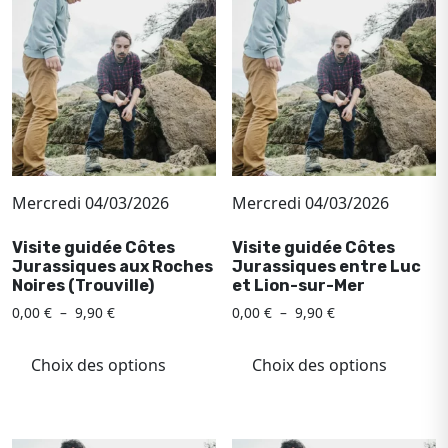
peuvent
optio
être
peuv
choisies
être
sur
chois
la
sur
page
la
du
page
produit
du
Mercredi 04/03/2026
Mercredi 04/03/2026
produ
Visite guidée Côtes
Visite guidée Côtes
Jurassiques aux Roches
Jurassiques entre Luc
Noires (Trouville)
et Lion-sur-Mer
Plage
Plage
0,00
€
–
9,90
€
0,00
€
–
9,90
€
de
de
Ce
Ce
prix :
prix :
produit
produ
Choix des options
Choix des options
0,00 €
0,00 €
a
a
à
à
plusieurs
plusi
9,90 €
9,90 €
variations.
variat