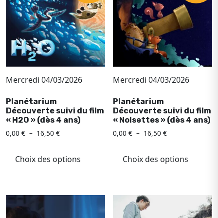
peuvent
peuv
être
être
choisies
chois
sur
sur
la
la
page
page
du
du
Mercredi 04/03/2026
Mercredi 04/03/2026
produit
produ
Planétarium
Planétarium
Découverte suivi du film
Découverte suivi du film
« H2O » (dès 4 ans)
« Noisettes » (dès 4 ans)
Plage
Plage
0,00
€
–
16,50
€
0,00
€
–
16,50
€
de
de
Ce
Ce
prix :
prix :
produit
produ
Choix des options
Choix des options
0,00 €
0,00 €
a
a
à
à
plusieurs
plusi
16,50 €
16,50 €
variations.
variat
Les
Les
options
optio