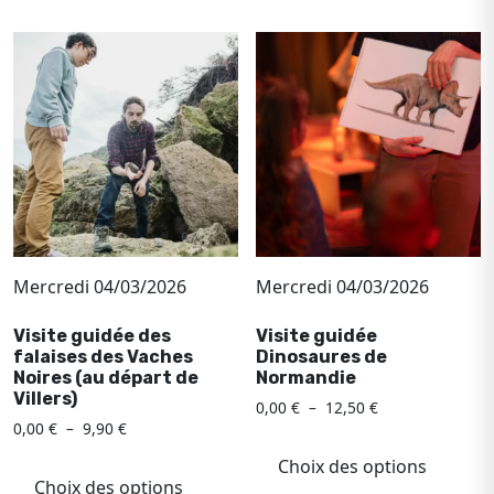
plusi
9,90 €
variations.
variat
Les
Les
options
optio
peuvent
peuv
être
être
choisies
chois
sur
sur
la
la
page
page
du
du
produit
Mercredi 04/03/2026
Mercredi 04/03/2026
produ
Visite guidée des
Visite guidée
falaises des Vaches
Dinosaures de
Noires (au départ de
Normandie
Villers)
Plage
0,00
€
–
12,50
€
Plage
0,00
€
–
9,90
€
de
Ce
de
prix :
Ce
produ
Choix des options
prix :
0,00 €
produit
Choix des options
a
0,00 €