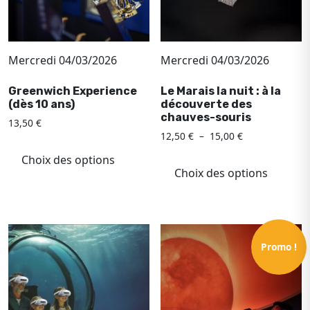
Mercredi 04/03/2026
Mercredi 04/03/2026
Greenwich Experience
Le Marais la nuit : à la
(dès 10 ans)
découverte des
chauves-souris
13,50
€
Plage
12,50
€
–
15,00
€
Ce
de
Ce
produit
Choix des options
prix :
produ
Choix des options
a
12,50 €
a
à
plusieurs
plusi
15,00 €
variations.
variat
Les
Les
options
Promo !
optio
peuvent
peuv
être
être
choisies
chois
sur