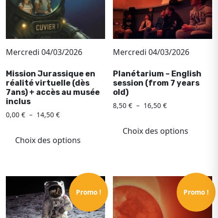
sur
la
la
page
page
du
du
produit
Mercredi 04/03/2026
Mercredi 04/03/2026
produ
Mission Jurassique en
Planétarium – English
réalité virtuelle (dès
session (from 7 years
7ans) + accès au musée
old)
inclus
Plage
8,50
€
–
16,50
€
Plage
0,00
€
–
14,50
€
de
Ce
de
prix :
Ce
produ
Choix des options
prix :
8,50 €
produit
Choix des options
a
0,00 €
à
a
à
plusi
16,50 €
plusieurs
14,50 €
variat
variations.
Les
Les
optio
Promo !
Promo !
options
peuv
peuvent
être