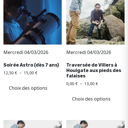
peuvent
peuv
être
être
choisies
chois
sur
sur
la
la
page
page
du
du
Mercredi 04/03/2026
Mercredi 04/03/2026
produit
produ
Soirée Astro (dès 7 ans)
Traversée de Villers à
Houlgate aux pieds des
Plage
12,50
€
–
15,00
€
falaises
de
Ce
Plage
0,00
€
–
13,00
€
prix :
produit
Choix des options
de
12,50 €
Ce
a
prix :
à
produ
Choix des options
0,00 €
plusieurs
15,00 €
a
à
variations.
plusi
13,00 €
Les
variat
options
Les