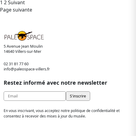
Pagination
1
2
Suivant
Page suivante
des
publications
5 Avenue Jean Moulin
14640 Villers-sur-Mer
02 31 81 77 60
info@paleospace-villers.fr
Restez informé avec notre newsletter
En vous inscrivant, vous acceptez notre politique de confidentialité et
consentez à recevoir des mises à jour du musée.