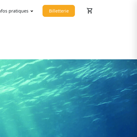
shopping_cart
nfos pratiques
Billetterie