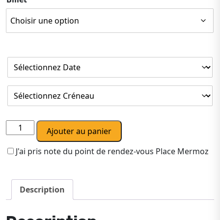
quantité
Ajouter au panier
de
Visite
J'ai pris note du point de rendez-vous Place Mermoz
guidée
des
falaises
Description
des
Vaches
Noires